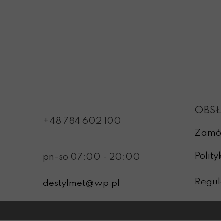
OBSŁ
+48 784 602 100
Zamó
Polit
pn-so 07:00 - 20:00
Regul
destylmet@wp.pl