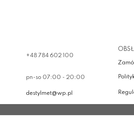
OBSŁ
+48 784 602 100
Zamó
Polit
pn-so 07:00 - 20:00
Regul
destylmet@wp.pl