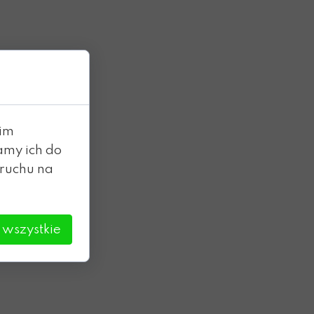
oim
amy ich do
 ruchu na
 wszystkie