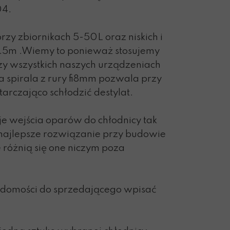
04.
rzy zbiornikach 5-50L oraz niskich i
1.5m .Wiemy to ponieważ stosujemy
rzy wszystkich naszych urządzeniach
 spirala z rury fi8mm pozwala przy
arczająco schłodzić destylat.
e wejścia oparów do chłodnicy tak
najlepsze rozwiązanie przy budowie
 różnią się one niczym poza
adomości do sprzedającego wpisać