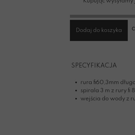
Kupując wysyłamy j
Dodaj do koszyka
SPECYFIKACJA
rura fi60,3mm dług
spirala 3 m z rury fi
wejścia do wody z r