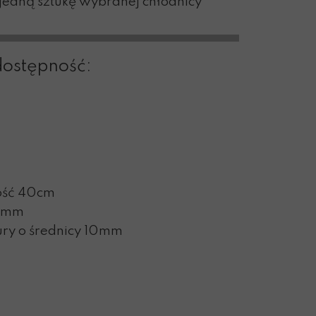
edną sztukę wybranej chłodnicy
dostępność:
ość 40cm
 8mm
ury o średnicy 10mm