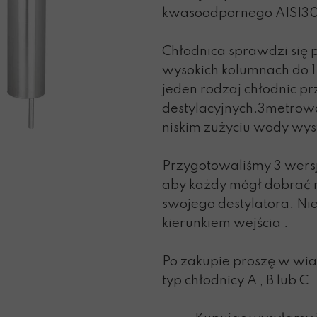
kwasoodpornego AISI3
Chłodnica sprawdzi się p
wysokich kolumnach do 
jeden rodzaj chłodnic p
destylacyjnych.3metrowa
niskim zużyciu wody wyst
Przygotowaliśmy 3 wersj
aby każdy mógł dobrać 
swojego destylatora. Nie
kierunkiem wejścia .
Po zakupie proszę w wi
typ chłodnicy
A
,
B
lub
C