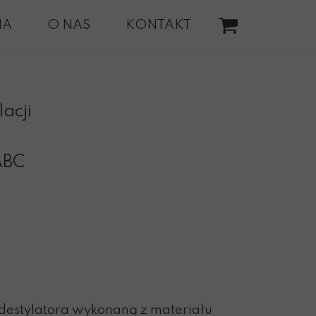
NA
O NAS
KONTAKT
acji
ABC
destylatora wykonaną z materiału